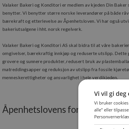
Valaker Bakeri og Konditori er medlem av kjeden Din Baker s
benytter. Vi benytter større norske leverandører på både rå
bærekraft og etterlevelse av Åpenhetsloven. Vi har også ut
bakeriutsalgene i hht. norsk regelverk.
Valaker Bakeri og Konditori AS skal bidra til at våre bakerier
omgivelser, bærekraftig innkjøp og reduserte utslipp. Dette g
grovere og sunnere produkter, redusert bruk av plastemballa
matreddingsapper og reduksjon av utslipp fra fossile kjøretøy
menneskerettigheter og ansvarlighet i hele verdikjeden.
Vi vil gi de
Vi bruker cookies
Åpenhetslovens formål
alle" eller tilpas
Personvernerklæ