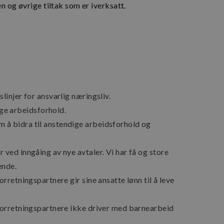
nettleserhistorikk.
og øvrige tiltak som er iverksatt.
.elfsight.com
Sesjon
Denne informasjonskapselen brukes t
på tvers av økter for å optimalisere 
ved å opprettholde sesjonskonsistens
tjenester.
slinjer for ansvarlig næringsliv.
ge arbeidsforhold.
eI1mW0WoZMvZLUmgFVhNE20eKkBu9U5Bdic_posthog
.braudbakeri.no
1 år
m å bidra til anstendige arbeidsforhold og
r ved inngåing av nye avtaler. Vi har få og store
ende.
orretningspartnere gir sine ansatte lønn til å leve
.braudbakeri.no
1 år 1
e forretningspartnere ikke driver med barnearbeid
måned