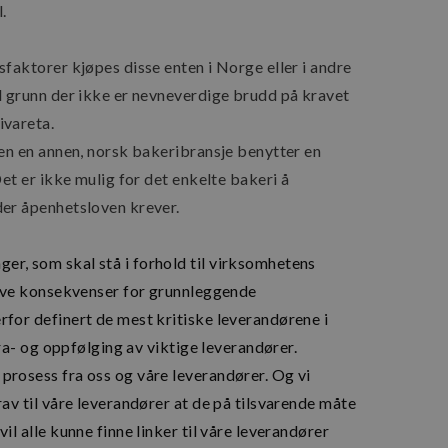
at sider og skjemaer fungerer rikt
.
Den inneholder ikke personlige 
til analyse eller markedsføring.
oogles personvernregler
faktorer kjøpes disse enten i Norge eller i andre
l grunn der ikke er nevneverdige brudd på kravet
Lagrings
ivareta.
eI1mW0WoZMvZLUmgFVhNE20eKkBu9U5Bdic_posthog
Lokal lag
nen en annen, norsk bakeribransje benytter en
eI1mW0WoZMvZLUmgFVhNE20eKkBu9U5Bdic_primary_window_exists
Øktlagri
et er ikke mulig for det enkelte bakeri å
Øktlagri
der åpenhetsloven krever.
eI1mW0WoZMvZLUmgFVhNE20eKkBu9U5Bdic_posthog
Øktlagri
Øktlagri
r, som skal stå i forhold til virksomhetens
Lokal lag
ative konsekvenser for grunnleggende
_setting
Lokal lag
for definert de mest kritiske leverandørene i
fra- og oppfølging av viktige leverandører.
Forsørger
/
Domene
Utløpsdato
Beskrivelse
prosess fra oss og våre leverandører. Og vi
Forsørger
/
Utløpsdat
ently
Elfsight
14
Denne informasjonskapselen brukes ti
Domene
av til våre leverandører at de på tilsvarende måte
core.service.elfsight.com
sekunder
hvilke elementer en bruker har sett n
for å gi en forbedret brukeropplevelse
1 år 1
Google LLC
l alle kunne finne linker til våre leverandører
innhold eller produkter basert på br
måned
.braudbakeri.no