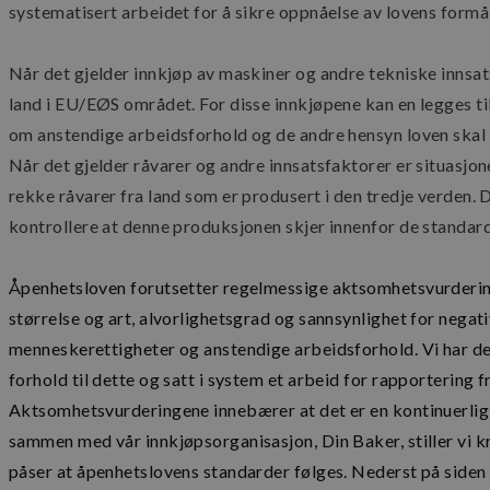
systematisert arbeidet for å sikre oppnåelse av lovens formål
G
Når det gjelder innkjøp av maskiner og andre tekniske innsats
Lagringserklæring
land i EU/EØS området. For disse innkjøpene kan en legges ti
Navn
om anstendige arbeidsforhold og de andre hensyn loven skal 
ph_phc_GtkXBKn0
Når det gjelder råvarer og andre innsatsfaktorer er situasjo
ph_phc_GtkXBKn0
rekke råvarer fra land som er produsert i den tredje verden. D
test
kontrollere at denne produksjonen skjer innenfor de standar
ph_phc_GtkXBKn0
cie-session-api-key
Åpenhetsloven forutsetter regelmessige aktsomhetsvurderinge
cie-cart-key
størrelse og art, alvorlighetsgrad og sannsynlighet for neg
google_auto_fc_cmp
menneskerettigheter og anstendige arbeidsforhold. Vi har der
forhold til dette og satt i system et arbeid for rapportering 
Navn
Aktsomhetsvurderingene innebærer at det er en kontinuerlig 
Navn
elfsight_viewed_rec
sammen med vår innkjøpsorganisasjon, Din Baker, stiller vi kr
_ga
påser at åpenhetslovens standarder følges. Nederst på siden vi