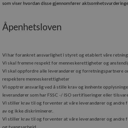
som viser hvordan disse gjennomfører aktsomhetsvurderingen 
_cfuvid
Åpenhetsloven
Vi har forankret ansvarlighet i styret og etablert våre retning
Vi skal fremme respekt for menneskerettigheter og anstendi
ph_phc_GtkXBKn0
Vi skal oppfordre alle leverandører og forretningspartnere o
respektere menneskerettigheter
Vi opptrer ansvarlig ved å stille krav og innhente opplysninge
leverandører som har FSSC -/ ISO sertifiseringer eller tilsvar
Vi stiller krav til og forventer at våre leverandører og andre f
av og ikke diskriminerer.
_ga_MPSGJSVYG9
Vi stiller krav til og forventer at våre leverandører og andr
og tvangsarbeid.