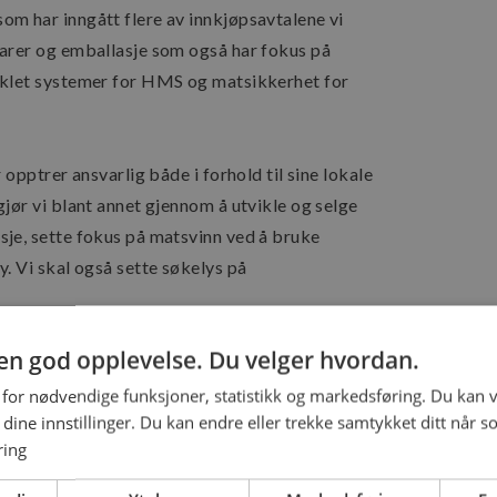
om har inngått flere av innkjøpsavtalene vi
varer og emballasje som også har fokus på
viklet systemer for HMS og matsikkerhet for
 opptrer ansvarlig både i forhold til sine lokale
jør vi blant annet gjennom å utvikle og selge
sje, sette fokus på matsvinn ved å bruke
. Vi skal også sette søkelys på
g en god opplevelse. Du velger hvordan.
 for nødvendige funksjoner, statistikk og markedsføring. Du kan v
se dine innstillinger. Du kan endre eller trekke samtykket ditt når s
ring