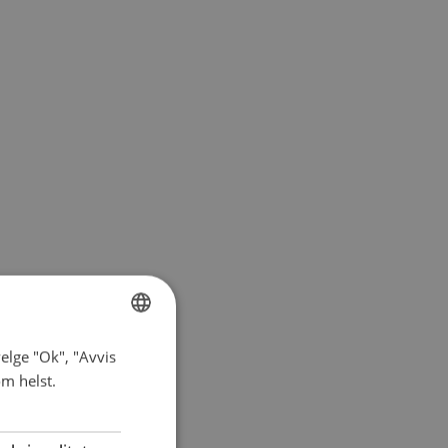
elge "Ok", "Avvis
NORWEGIAN
om helst.
ENGLISH