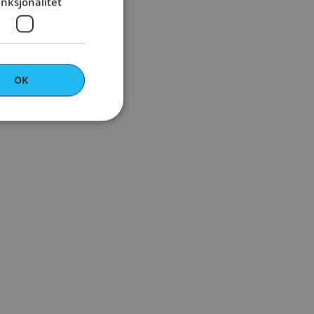
nksjonalitet
OK
ontoadministrasjon.
kes av Cookie-
innstillingene for
 Det er nødvendig
ner fungerer som
retter en unik
til grunnleggende
huske valg og sikre