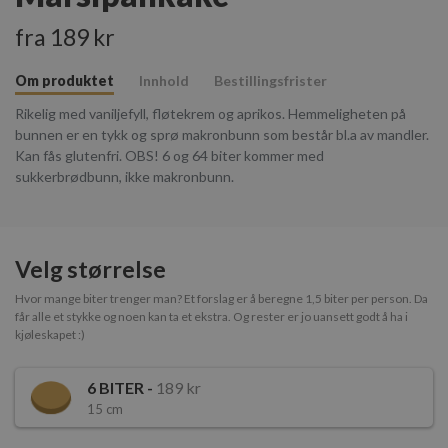
fra 189 kr
Om produktet
Innhold
Bestillingsfrister
Rikelig med vaniljefyll, fløtekrem og aprikos. Hemmeligheten på
bunnen er en tykk og sprø makronbunn som består bl.a av mandler.
Kan fås glutenfri. OBS! 6 og 64 biter kommer med
sukkerbrødbunn, ikke makronbunn.
Velg størrelse
Hvor mange biter trenger man? Et forslag er å beregne 1,5 biter per person. Da
får alle et stykke og noen kan ta et ekstra. Og rester er jo uansett godt å ha i
kjøleskapet :)
6
BITER -
189 kr
15 cm