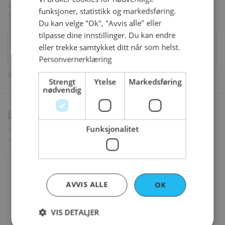
best resultat. Unngå å bruke emoji eller andre ikoner da konditoren ikke
funksjoner, statistikk og markedsføring.
inkluderer disse i teksten.
Du kan velge "Ok", "Avvis alle" eller
tilpasse dine innstillinger. Du kan endre
eller trekke samtykket ditt når som helst.
Personvernerklæring
0/0 tegn
Strengt
Ytelse
Markedsføring
nødvendig
Lages laktosefri?
Funksjonalitet
OBS! Vaniljekrem inneholder laktose. Om kaken din inneholder vaniljekrem
vil den bli byttet ut med laktosefri krem.
Vanlig krem (med laktose)
AVVIS ALLE
OK
Laktosefri krem
, + 80 kr
Fjern valg
VIS DETALJER