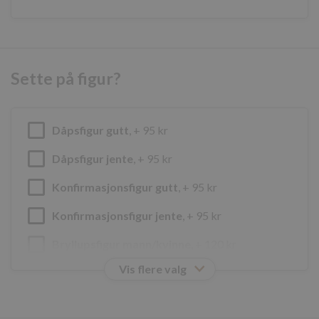
google_auto_fc_cmp_setting
Sette på figur?
Navn
Forsørger
/
Domene
Utløpsdato
elfsight_viewed_recently
Elfsight
14
Navn
core.service.elfsight.com
sekunder
Dåpsfigur gutt
, + 95 kr
_ga
Dåpsfigur jente
, + 95 kr
Konfirmasjonsfigur gutt
, + 95 kr
Konfirmasjonsfigur jente
, + 95 kr
_cfuvid
.elfsight.com
Sesjon
Bryllupsfigur mann/kvinne
, + 120 kr
Vis flere valg