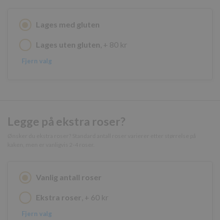
Googles
Lages med gluten
personvernregler
Lages uten gluten
, + 80 kr
Fjern valg
Lagringserklæring
Legge på ekstra roser?
Navn
Ønsker du ekstra roser? Standard antall roser varierer etter størrelse på
kaken, men er vanligvis 2-4 roser.
ph_phc_GtkXBKn0eI1mW0WoZMvZLUmgFVhNE20eKkBu9U5Bdic_po
ph_phc_GtkXBKn0eI1mW0WoZMvZLUmgFVhNE20eKkBu9U5Bdic_pri
test
Vanlig antall roser
ph_phc_GtkXBKn0eI1mW0WoZMvZLUmgFVhNE20eKkBu9U5Bdic_po
Ekstra roser
, + 60 kr
cie-session-api-key
Fjern valg
cie-cart-key